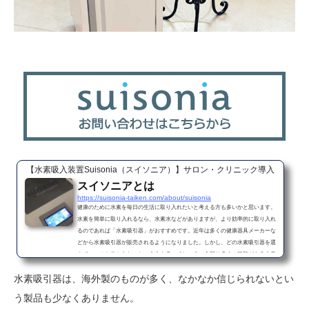
【水素吸入装置Suisonia（スイソニア）】サロン・クリニック導入
スイソニアとは
https://suisonia-taiken.com/about/suisonia
健康のために水素を毎日の生活に取り入れたいと考える方も多いかと思います。
水素を簡単に取り入れるなら、水素水などがありますが、より効率的に取り入れ
るのであれば「水素吸引器」がおすすめです。近年は多くの健康器具メーカーな
どから水素吸引器が販売されるようになりました。しかし、どの水素吸引器を選
んでいいのか分からないという方も多いでしょう。今回は多くの種類がある水素
吸引器の中で、特におすすめしたい「スイソニア」についてご紹介していきま
水素吸引器は、海外製のものが多く、なかなか信じられないとい
す。芸能人が使っていることでも有名なスイソニアについて気になるとい...
う製品も少なくありません。