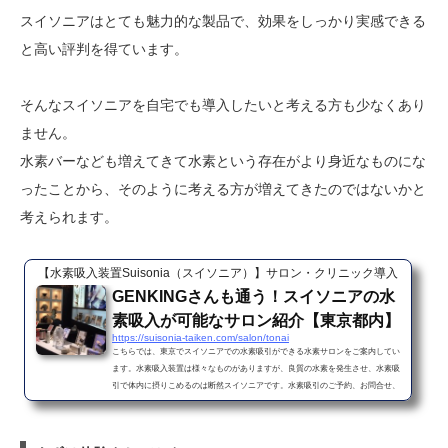
スイソニアはとても魅力的な製品で、効果をしっかり実感できる
と高い評判を得ています。
そんなスイソニアを自宅でも導入したいと考える方も少なくあり
ません。
水素バーなども増えてきて水素という存在がより身近なものにな
ったことから、そのように考える方が増えてきたのではないかと
考えられます。
【水素吸入装置Suisonia（スイソニア）】サロン・クリニック導入
GENKINGさんも通う！スイソニアの水
素吸入が可能なサロン紹介【東京都内】
https://suisonia-taiken.com/salon/tonai
こちらでは、東京でスイソニアでの水素吸引ができる水素サロンをご案内してい
ます。水素吸入装置は様々なものがありますが、良質の水素を発生させ、水素吸
引で体内に摂りこめるのは断然スイソニアです。水素吸引のご予約、お問合せ、
お待ちしております。お気軽にどうぞ♪水素吸引サロン スイソセラピー 青山店
スイソセラピーとは、サロン専売品の酵素やハーブティ、水素サプリメントなど
で名高い「エステプロラボ」プロデュースの水素吸引サロンです。水素吸引サロ