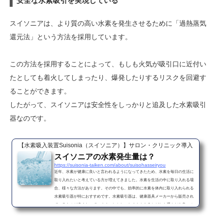
安全な水素吸引を実現している
スイソニアは、より質の高い水素を発生させるために「過熱蒸気
還元法」という方法を採用しています。
この方法を採用することによって、もしも火気が吸引口に近付い
たとしても着火してしまったり、爆発したりするリスクを回避す
ることができます。
したがって、スイソニアは安全性をしっかりと追及した水素吸引
器なのです。
【水素吸入装置Suisonia（スイソニア）】サロン・クリニック導入
スイソニアの水素発生量は？
https://suisonia-taiken.com/about/suisohasseiryou
近年、水素が健康に良いと言われるようになってきたため、水素を毎日の生活に
取り入れたいと考えている方が増えてきました。水素を生活の中に取り入れる場
合、様々な方法があります。その中でも、効率的に水素を体内に取り入れられる
水素吸引器が特におすすめです。水素吸引器は、健康器具メーカーから販売され
ているものが多くなっています。しかし、たくさんあるとどれを選んだら良いの
か悩んでしまう方もいるでしょう。今回は、どの水素吸引器が良いのか悩んでい