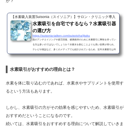
か？
【水素吸入装置Suisonia（スイソニア）】サロン・クリニック導入
水素吸引を自宅でするなら？水素吸引器
の選び方
https://suisonia-taiken.com/suisotoha/jitaku
肌のアンチエイジングや疲労回復、健康維持のために水素吸引に興味を持ってい
る方は多いのではないでしょうか？水素水を飲むことよりも高い効果が得られ、
テレビや雑誌など、多くのメディアでも紹介されているため、近年水素吸引は年
齢に関係なく多くの女性から話題を集めています。そんな水素吸引を自宅で手軽
に行うことはできるのでしょうか？今回はそんな疑問に迫っていきましょう。水
素吸引は自宅でもできる？水素吸引は元々医療の現場で取り入れられていまし
水素吸引がおすすめの理由とは？
た。脳での活性酸素の増加を抑えるために水素吸入が用いられているほか...
水素を体に取り込むのであれば、水素水やサプリメントを使用す
るという方法もあります。
しかし、水素吸引の方がその効果を感じやすいため、水素吸引が
おすすめだということになるのです。
続いては、水素吸引をおすすめする理由について解説していきま